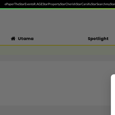
ePaper
TheStar
Events
R.AGE
StarProperty
StarCherish
StarCarsifu
StarSearch
myStar
Utama
Spotlight