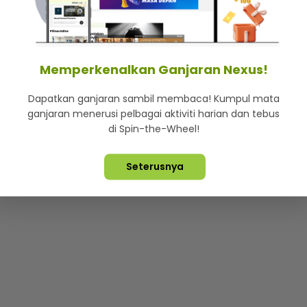
mStar
Iklan di SMG360
Hubungi Kami
Terma & Syarat
Dasa
Memperkenalkan Ganjaran Nexus!
Dapatkan ganjaran sambil membaca! Kumpul mata
Lebih hot, viral dan sensasi
ganjaran menerusi pelbagai aktiviti harian dan tebus
di Spin-the-Wheel!
ta Terpelihara ©
2026. Star Media Group Berhad [197101000523 (10
Seterusnya