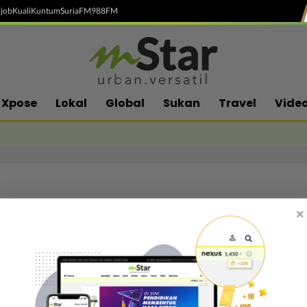
job
Kuali
Kuntum
SuriaFM
988FM
Xpose
Lokal
Global
Sukan
Travel
Vide
×
Follow media sosial kami