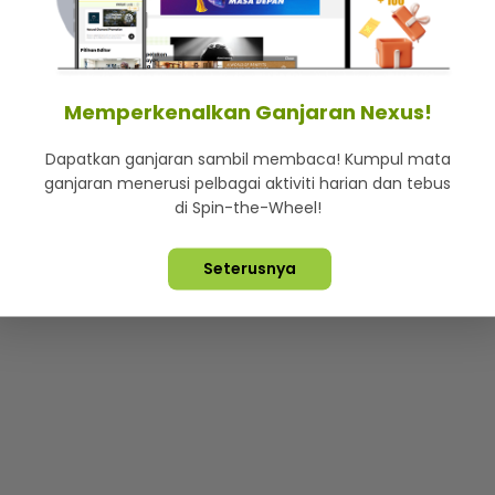
mStar
Iklan di SMG360
Hubungi Kami
Terma & Syarat
Dasar
Memperkenalkan Ganjaran Nexus!
Dapatkan ganjaran sambil membaca! Kumpul mata
Lebih hot, viral dan sensasi
ganjaran menerusi pelbagai aktiviti harian dan tebus
di Spin-the-Wheel!
pta Terpelihara ©
2026. Star Media Group Berhad [197101000523 (108
Seterusnya