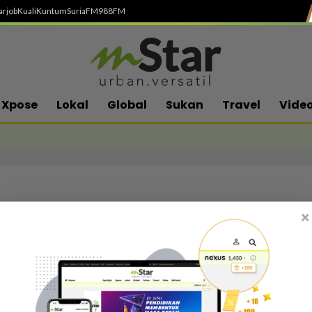
arjob
Kuali
Kuntum
SuriaFM
988FM
Xpose
Lokal
Global
Sukan
Travel
Vide
×
Follow media sosial kami