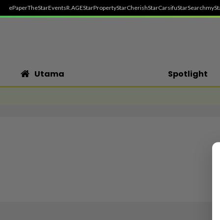
ePaper
TheStar
Events
R.AGE
StarProperty
StarCherish
StarCarsifu
StarSearch
mySt
Utama
Spotlight