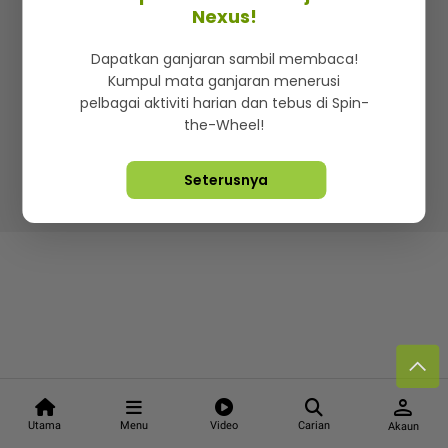
Kenali mStar
Iklan di SMG360
Hubungi Kami
Nexus!
Terma & Syarat
Dasar Privasi
Dapatkan ganjaran sambil membaca!
Kumpul mata ganjaran menerusi
pelbagai aktiviti harian dan tebus di Spin-
the-Wheel!
Lebih hot, viral dan sensasi
Seterusnya
Hakcipta Terpelihara ©
2026. Star Media Group Berhad
[197101000523 (10894-D)]
person
Utama
Menu
Video
Carian
Akaun