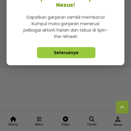
Kenali mStar
Iklan di SMG360
Hubungi Kami
Nexus!
Terma & Syarat
Dasar Privasi
Dapatkan ganjaran sambil membaca!
Kumpul mata ganjaran menerusi
pelbagai aktiviti harian dan tebus di Spin-
the-Wheel!
Lebih hot, viral dan sensasi
Seterusnya
Hakcipta Terpelihara ©
2026. Star Media Group Berhad
[197101000523 (10894-D)]
person
Utama
Menu
Video
Carian
Akaun