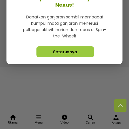
Kenali mStar
Iklan di SMG360
Hubungi Kami
Nexus!
Terma & Syarat
Dasar Privasi
Dapatkan ganjaran sambil membaca!
Kumpul mata ganjaran menerusi
pelbagai aktiviti harian dan tebus di Spin-
the-Wheel!
Lebih hot, viral dan sensasi
Seterusnya
Hakcipta Terpelihara ©
2026. Star Media Group Berhad
[197101000523 (10894-D)]
person
Utama
Menu
Video
Carian
Akaun