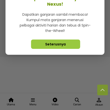
Kenali mStar
Iklan di SMG360
Hubungi Kami
Nexus!
Terma & Syarat
Dasar Privasi
Dapatkan ganjaran sambil membaca!
Kumpul mata ganjaran menerusi
pelbagai aktiviti harian dan tebus di Spin-
the-Wheel!
Lebih hot, viral dan sensasi
Seterusnya
Hakcipta Terpelihara ©
2026. Star Media Group Berhad
[197101000523 (10894-D)]
person
Utama
Menu
Video
Carian
Akaun