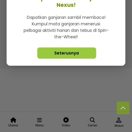
Kenali mStar
Iklan di SMG360
Hubungi Kami
Nexus!
Terma & Syarat
Dasar Privasi
Dapatkan ganjaran sambil membaca!
Kumpul mata ganjaran menerusi
pelbagai aktiviti harian dan tebus di Spin-
the-Wheel!
Lebih hot, viral dan sensasi
Seterusnya
Hakcipta Terpelihara ©
2026. Star Media Group Berhad
[197101000523 (10894-D)]
person
Utama
Menu
Video
Carian
Akaun