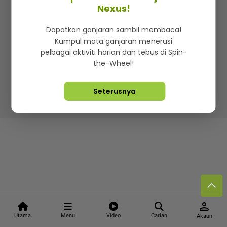
Kenali mStar
Iklan di SMG360
Hubungi Kami
Nexus!
Terma & Syarat
Dasar Privasi
Dapatkan ganjaran sambil membaca!
Kumpul mata ganjaran menerusi
pelbagai aktiviti harian dan tebus di Spin-
the-Wheel!
Lebih hot, viral dan sensasi
Seterusnya
Hakcipta Terpelihara ©
2026. Star Media Group Berhad
[197101000523 (10894-D)]
person
Utama
Menu
Video
Carian
Akaun