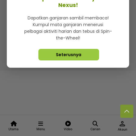
Kenali mStar
Iklan di SMG360
Hubungi Kami
Nexus!
Terma & Syarat
Dasar Privasi
Dapatkan ganjaran sambil membaca!
Kumpul mata ganjaran menerusi
pelbagai aktiviti harian dan tebus di Spin-
the-Wheel!
Lebih hot, viral dan sensasi
Seterusnya
Hakcipta Terpelihara ©
2026. Star Media Group Berhad
[197101000523 (10894-D)]
person
Utama
Menu
Video
Carian
Akaun