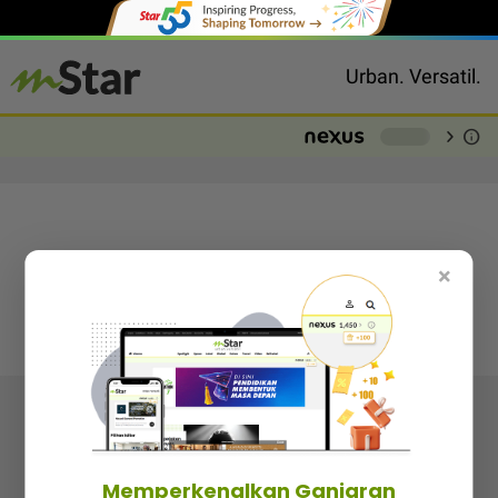
Urban. Versatil.
chevron_right
info
-
×
Follow media sosial kami
Memperkenalkan Ganjaran