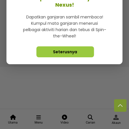
Kenali mStar
Iklan di SMG360
Hubungi Kami
Nexus!
Terma & Syarat
Dasar Privasi
Dapatkan ganjaran sambil membaca!
Kumpul mata ganjaran menerusi
pelbagai aktiviti harian dan tebus di Spin-
the-Wheel!
Lebih hot, viral dan sensasi
Seterusnya
Hakcipta Terpelihara ©
2026. Star Media Group Berhad
[197101000523 (10894-D)]
person
Utama
Menu
Video
Carian
Akaun