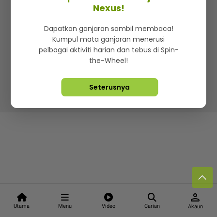
Kenali mStar
Iklan di SMG360
Hubungi Kami
Nexus!
Terma & Syarat
Dasar Privasi
Dapatkan ganjaran sambil membaca!
Kumpul mata ganjaran menerusi
pelbagai aktiviti harian dan tebus di Spin-
the-Wheel!
Lebih hot, viral dan sensasi
Seterusnya
Hakcipta Terpelihara ©
2026. Star Media Group Berhad
[197101000523 (10894-D)]
person
Utama
Menu
Video
Carian
Akaun