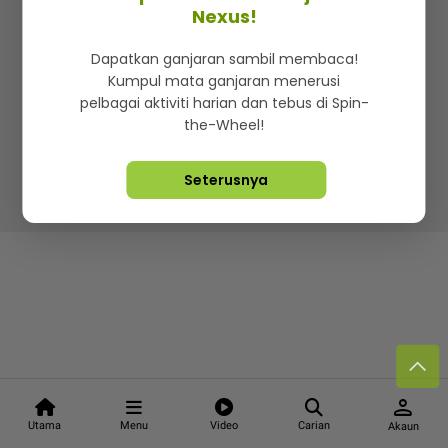
Kenali mStar
Iklan di SMG360
Hubungi Kami
Nexus!
Terma & Syarat
Dasar Privasi
Dapatkan ganjaran sambil membaca!
Kumpul mata ganjaran menerusi
pelbagai aktiviti harian dan tebus di Spin-
the-Wheel!
Lebih hot, viral dan sensasi
Seterusnya
Hakcipta Terpelihara ©
2026. Star Media Group Berhad
[197101000523 (10894-D)]
person
Utama
Menu
Video
Carian
Akaun