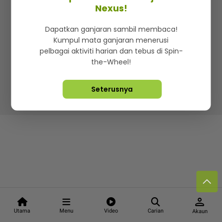
Kenali mStar
Iklan di SMG360
Hubungi Kami
Nexus!
Terma & Syarat
Dasar Privasi
Dapatkan ganjaran sambil membaca!
Kumpul mata ganjaran menerusi
pelbagai aktiviti harian dan tebus di Spin-
the-Wheel!
Lebih hot, viral dan sensasi
Seterusnya
Hakcipta Terpelihara ©
2026. Star Media Group Berhad
[197101000523 (10894-D)]
person
Utama
Menu
Video
Carian
Akaun