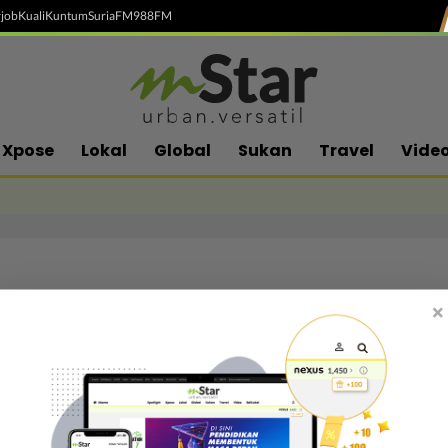
job
Kuali
Kuntum
SuriaFM
988FM
Xpose
Lokal
Global
Sukan
Travel
Vide
×
Follow media sosial kami