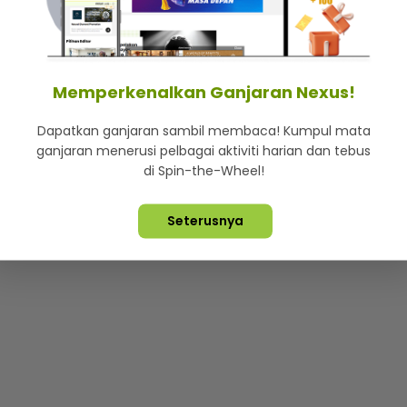
mStar
Iklan di SMG360
Hubungi Kami
Terma & Syarat
Dasa
Memperkenalkan Ganjaran Nexus!
Dapatkan ganjaran sambil membaca! Kumpul mata
Lebih hot, viral dan sensasi
ganjaran menerusi pelbagai aktiviti harian dan tebus
di Spin-the-Wheel!
ta Terpelihara ©
2026. Star Media Group Berhad [197101000523 (10
Seterusnya