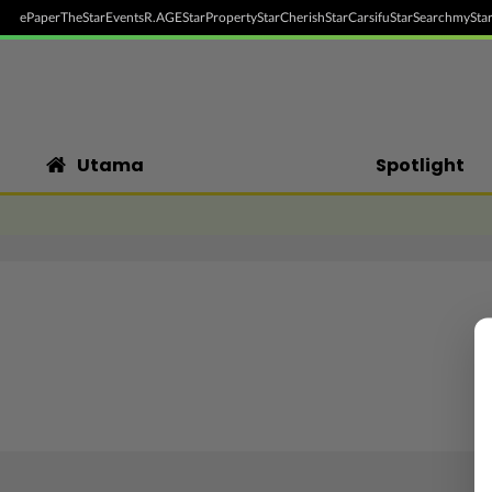
ePaper
TheStar
Events
R.AGE
StarProperty
StarCherish
StarCarsifu
StarSearch
myStar
Utama
Spotlight