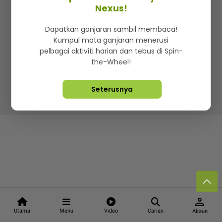
Kenali mStar
Iklan di SMG360
Hubungi Kami
Nexus!
Terma & Syarat
Dasar Privasi
Dapatkan ganjaran sambil membaca!
Kumpul mata ganjaran menerusi
pelbagai aktiviti harian dan tebus di Spin-
the-Wheel!
Lebih hot, viral dan sensasi
Seterusnya
Hakcipta Terpelihara ©
2026. Star Media Group Berhad
[197101000523 (10894-D)]
person
Utama
Menu
Video
Carian
Akaun