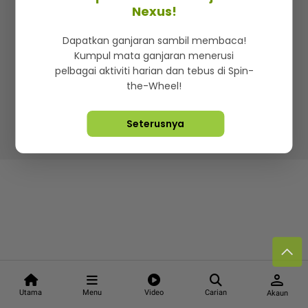
Kenali mStar
Iklan di SMG360
Hubungi Kami
Nexus!
Terma & Syarat
Dasar Privasi
Dapatkan ganjaran sambil membaca!
Kumpul mata ganjaran menerusi
pelbagai aktiviti harian dan tebus di Spin-
the-Wheel!
Lebih hot, viral dan sensasi
Seterusnya
Hakcipta Terpelihara ©
2026. Star Media Group Berhad
[197101000523 (10894-D)]
person
Utama
Menu
Video
Carian
Akaun