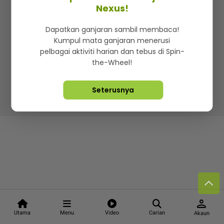
Kenali mStar
Iklan di SMG360
Hubungi Kami
Nexus!
Terma & Syarat
Dasar Privasi
Dapatkan ganjaran sambil membaca!
Kumpul mata ganjaran menerusi
pelbagai aktiviti harian dan tebus di Spin-
the-Wheel!
Lebih hot, viral dan sensasi
Seterusnya
Hakcipta Terpelihara ©
2026. Star Media Group Berhad
[197101000523 (10894-D)]
person
Utama
Menu
Video
Carian
Akaun