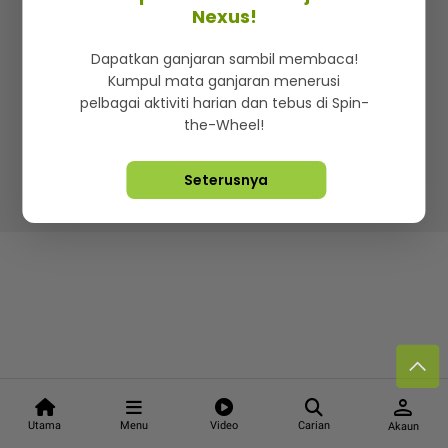
Kenali mStar
Iklan di SMG360
Hubungi Kami
Nexus!
Terma & Syarat
Dasar Privasi
Dapatkan ganjaran sambil membaca!
Kumpul mata ganjaran menerusi
pelbagai aktiviti harian dan tebus di Spin-
the-Wheel!
Lebih hot, viral dan sensasi
Seterusnya
Hakcipta Terpelihara ©
2026. Star Media Group Berhad
[197101000523 (10894-D)]
person
Utama
Menu
Video
Carian
Akaun