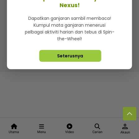
Kenali mStar
Iklan di SMG360
Hubungi Kami
Nexus!
Terma & Syarat
Dasar Privasi
Dapatkan ganjaran sambil membaca!
Kumpul mata ganjaran menerusi
pelbagai aktiviti harian dan tebus di Spin-
the-Wheel!
Lebih hot, viral dan sensasi
Seterusnya
Hakcipta Terpelihara ©
2026. Star Media Group Berhad
[197101000523 (10894-D)]
person
Utama
Menu
Video
Carian
Akaun