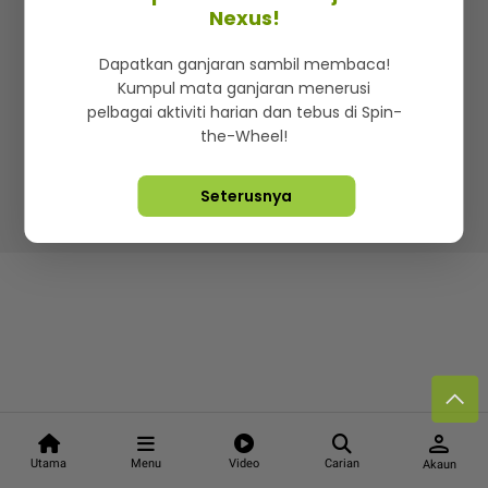
Kenali mStar
Iklan di SMG360
Hubungi Kami
Nexus!
Terma & Syarat
Dasar Privasi
Dapatkan ganjaran sambil membaca!
Kumpul mata ganjaran menerusi
pelbagai aktiviti harian dan tebus di Spin-
the-Wheel!
Lebih hot, viral dan sensasi
Seterusnya
Hakcipta Terpelihara ©
2026. Star Media Group Berhad
[197101000523 (10894-D)]
person
Utama
Menu
Video
Carian
Akaun