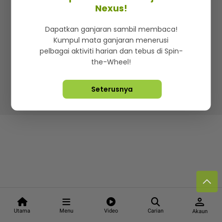
Kenali mStar
Iklan di SMG360
Hubungi Kami
Nexus!
Terma & Syarat
Dasar Privasi
Dapatkan ganjaran sambil membaca!
Kumpul mata ganjaran menerusi
pelbagai aktiviti harian dan tebus di Spin-
the-Wheel!
Lebih hot, viral dan sensasi
Seterusnya
Hakcipta Terpelihara ©
2026. Star Media Group Berhad
[197101000523 (10894-D)]
person
Utama
Menu
Video
Carian
Akaun