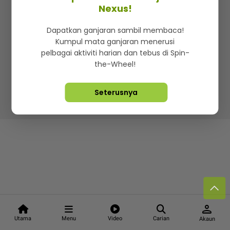
Kenali mStar
Iklan di SMG360
Hubungi Kami
Nexus!
Terma & Syarat
Dasar Privasi
Dapatkan ganjaran sambil membaca!
Kumpul mata ganjaran menerusi
pelbagai aktiviti harian dan tebus di Spin-
the-Wheel!
Lebih hot, viral dan sensasi
Seterusnya
Hakcipta Terpelihara ©
2026. Star Media Group Berhad
[197101000523 (10894-D)]
person
Utama
Menu
Video
Carian
Akaun