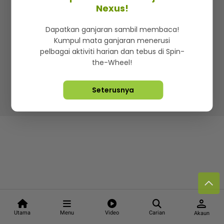
Kenali mStar
Iklan di SMG360
Hubungi Kami
Nexus!
Terma & Syarat
Dasar Privasi
Dapatkan ganjaran sambil membaca!
Kumpul mata ganjaran menerusi
pelbagai aktiviti harian dan tebus di Spin-
the-Wheel!
Lebih hot, viral dan sensasi
Seterusnya
Hakcipta Terpelihara ©
2026. Star Media Group Berhad
[197101000523 (10894-D)]
person
Utama
Menu
Video
Carian
Akaun