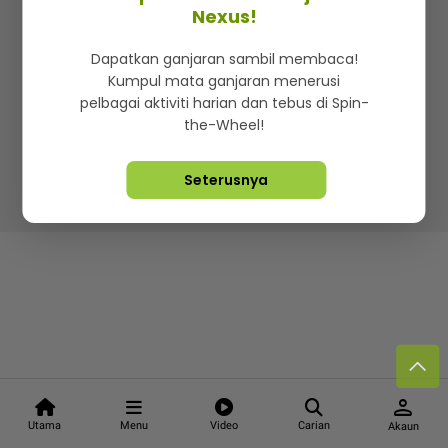
Kenali mStar
Iklan di SMG360
Hubungi Kami
Nexus!
Terma & Syarat
Dasar Privasi
Dapatkan ganjaran sambil membaca!
Kumpul mata ganjaran menerusi
pelbagai aktiviti harian dan tebus di Spin-
the-Wheel!
Lebih hot, viral dan sensasi
Seterusnya
Hakcipta Terpelihara ©
2026. Star Media Group Berhad
[197101000523 (10894-D)]
person
Utama
Menu
Video
Carian
Akaun