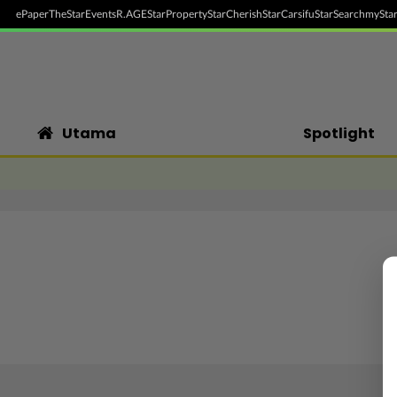
ePaper
TheStar
Events
R.AGE
StarProperty
StarCherish
StarCarsifu
StarSearch
myStar
Utama
Spotlight