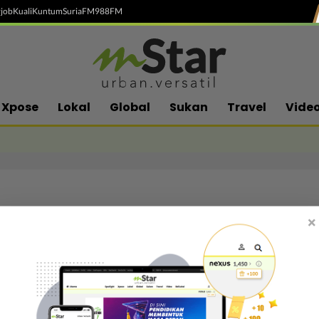
job
Kuali
Kuntum
SuriaFM
988FM
Xpose
Lokal
Global
Sukan
Travel
Vide
×
Follow media sosial kami