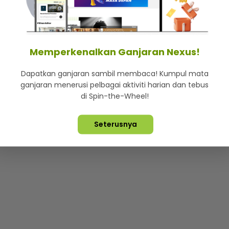
mStar
Iklan di SMG360
Hubungi Kami
Terma & Syarat
Dasa
Memperkenalkan Ganjaran Nexus!
Dapatkan ganjaran sambil membaca! Kumpul mata
Lebih hot, viral dan sensasi
ganjaran menerusi pelbagai aktiviti harian dan tebus
di Spin-the-Wheel!
ta Terpelihara ©
2026. Star Media Group Berhad [197101000523 (10
Seterusnya