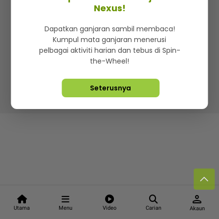
Kenali mStar
Iklan di SMG360
Hubungi Kami
Nexus!
Terma & Syarat
Dasar Privasi
Dapatkan ganjaran sambil membaca!
Kumpul mata ganjaran menerusi
pelbagai aktiviti harian dan tebus di Spin-
the-Wheel!
Lebih hot, viral dan sensasi
Seterusnya
Hakcipta Terpelihara ©
2026. Star Media Group Berhad
[197101000523 (10894-D)]
person
Utama
Menu
Video
Carian
Akaun