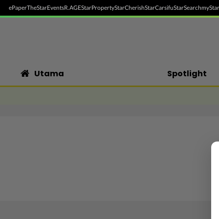
ePaper
TheStar
Events
R.AGE
StarProperty
StarCherish
StarCarsifu
StarSearch
myStar
Utama
Spotlight