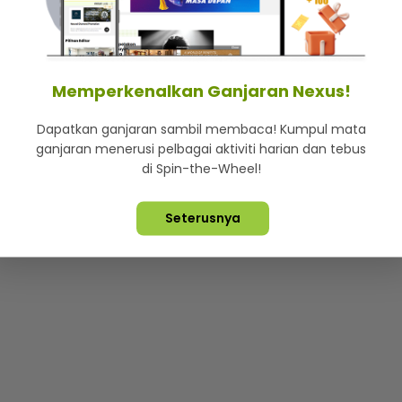
mStar
Iklan di SMG360
Hubungi Kami
Terma & Syarat
Dasa
Memperkenalkan Ganjaran Nexus!
Dapatkan ganjaran sambil membaca! Kumpul mata
Lebih hot, viral dan sensasi
ganjaran menerusi pelbagai aktiviti harian dan tebus
di Spin-the-Wheel!
ta Terpelihara ©
2026. Star Media Group Berhad [197101000523 (10
Seterusnya