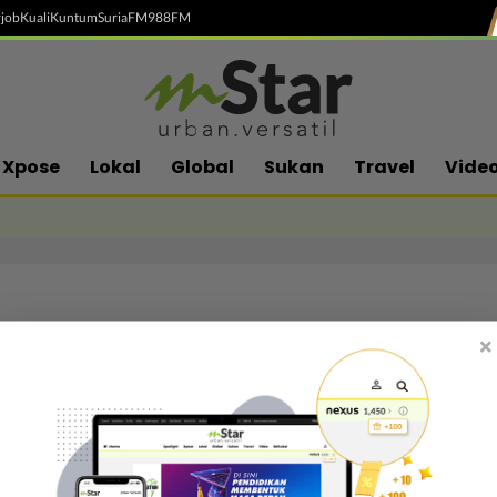
job
Kuali
Kuntum
SuriaFM
988FM
Xpose
Lokal
Global
Sukan
Travel
Vide
×
Follow media sosial kami