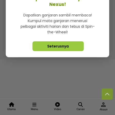
Kenali mStar
Iklan di SMG360
Hubungi Kami
Nexus!
Terma & Syarat
Dasar Privasi
Dapatkan ganjaran sambil membaca!
Kumpul mata ganjaran menerusi
pelbagai aktiviti harian dan tebus di Spin-
the-Wheel!
Lebih hot, viral dan sensasi
Seterusnya
Hakcipta Terpelihara ©
2026. Star Media Group Berhad
[197101000523 (10894-D)]
person
Utama
Menu
Video
Carian
Akaun