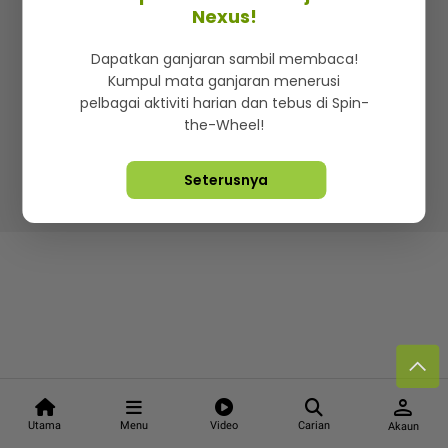
Kenali mStar
Iklan di SMG360
Hubungi Kami
Nexus!
Terma & Syarat
Dasar Privasi
Dapatkan ganjaran sambil membaca!
Kumpul mata ganjaran menerusi
pelbagai aktiviti harian dan tebus di Spin-
the-Wheel!
Lebih hot, viral dan sensasi
Seterusnya
Hakcipta Terpelihara ©
2026. Star Media Group Berhad
[197101000523 (10894-D)]
person
Utama
Menu
Video
Carian
Akaun