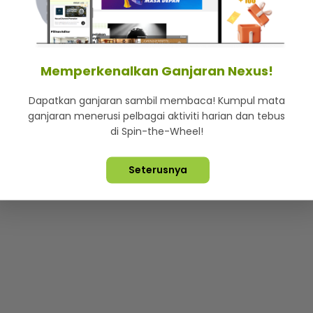
mStar
Iklan di SMG360
Hubungi Kami
Terma & Syarat
Dasa
Memperkenalkan Ganjaran Nexus!
Dapatkan ganjaran sambil membaca! Kumpul mata
Lebih hot, viral dan sensasi
ganjaran menerusi pelbagai aktiviti harian dan tebus
di Spin-the-Wheel!
ta Terpelihara ©
2026. Star Media Group Berhad [197101000523 (10
Seterusnya