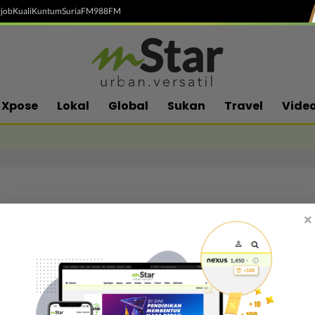
job
Kuali
Kuntum
SuriaFM
988FM
Xpose
Lokal
Global
Sukan
Travel
Vide
×
Follow media sosial kami