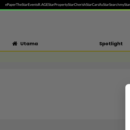
ePaper
TheStar
Events
R.AGE
StarProperty
StarCherish
StarCarsifu
StarSearch
myStar
Utama
Spotlight