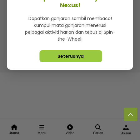
Kenali mStar
Iklan di SMG360
Hubungi Kami
Nexus!
Terma & Syarat
Dasar Privasi
Dapatkan ganjaran sambil membaca!
Kumpul mata ganjaran menerusi
pelbagai aktiviti harian dan tebus di Spin-
the-Wheel!
Lebih hot, viral dan sensasi
Seterusnya
Hakcipta Terpelihara ©
2026. Star Media Group Berhad
[197101000523 (10894-D)]
person
Utama
Menu
Video
Carian
Akaun