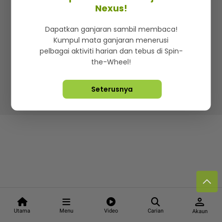
Kenali mStar
Iklan di SMG360
Hubungi Kami
Nexus!
Terma & Syarat
Dasar Privasi
Dapatkan ganjaran sambil membaca!
Kumpul mata ganjaran menerusi
pelbagai aktiviti harian dan tebus di Spin-
the-Wheel!
Lebih hot, viral dan sensasi
Seterusnya
Hakcipta Terpelihara ©
2026. Star Media Group Berhad
[197101000523 (10894-D)]
person
Utama
Menu
Video
Carian
Akaun