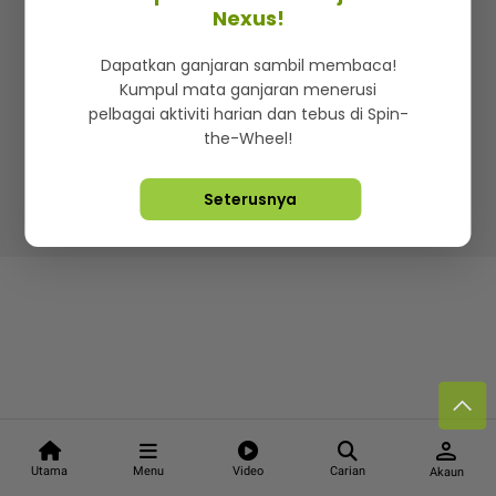
Kenali mStar
Iklan di SMG360
Hubungi Kami
Nexus!
Terma & Syarat
Dasar Privasi
Dapatkan ganjaran sambil membaca!
Kumpul mata ganjaran menerusi
pelbagai aktiviti harian dan tebus di Spin-
the-Wheel!
Lebih hot, viral dan sensasi
Seterusnya
Hakcipta Terpelihara ©
2026. Star Media Group Berhad
[197101000523 (10894-D)]
person
Utama
Menu
Video
Carian
Akaun