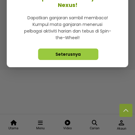
Kenali mStar
Iklan di SMG360
Hubungi Kami
Nexus!
Terma & Syarat
Dasar Privasi
Dapatkan ganjaran sambil membaca!
Kumpul mata ganjaran menerusi
pelbagai aktiviti harian dan tebus di Spin-
the-Wheel!
Lebih hot, viral dan sensasi
Seterusnya
Hakcipta Terpelihara ©
2026. Star Media Group Berhad
[197101000523 (10894-D)]
person
Utama
Menu
Video
Carian
Akaun