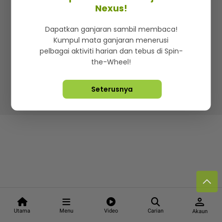
Kenali mStar
Iklan di SMG360
Hubungi Kami
Nexus!
Terma & Syarat
Dasar Privasi
Dapatkan ganjaran sambil membaca!
Kumpul mata ganjaran menerusi
pelbagai aktiviti harian dan tebus di Spin-
the-Wheel!
Lebih hot, viral dan sensasi
Seterusnya
Hakcipta Terpelihara ©
2026. Star Media Group Berhad
[197101000523 (10894-D)]
person
Utama
Menu
Video
Carian
Akaun