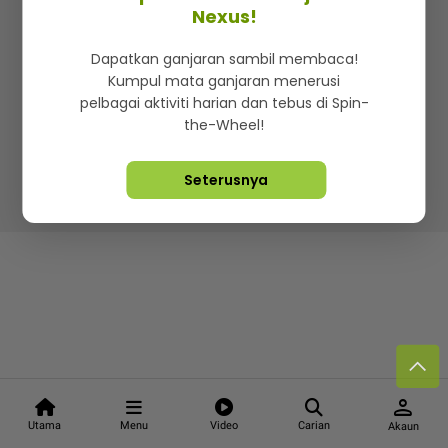
Kenali mStar
Iklan di SMG360
Hubungi Kami
Nexus!
Terma & Syarat
Dasar Privasi
Dapatkan ganjaran sambil membaca!
Kumpul mata ganjaran menerusi
pelbagai aktiviti harian dan tebus di Spin-
the-Wheel!
Lebih hot, viral dan sensasi
Seterusnya
Hakcipta Terpelihara ©
2026. Star Media Group Berhad
[197101000523 (10894-D)]
person
Utama
Menu
Video
Carian
Akaun