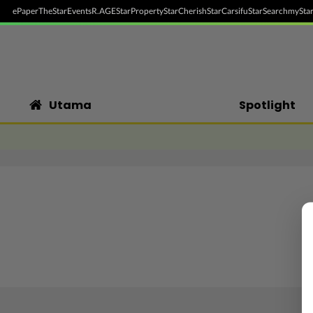
ePaper
TheStar
Events
R.AGE
StarProperty
StarCherish
StarCarsifu
StarSearch
myStar
Utama
Spotlight