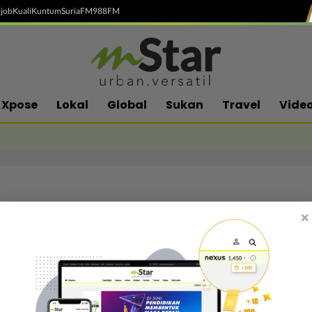
job
Kuali
Kuntum
SuriaFM
988FM
Xpose
Lokal
Global
Sukan
Travel
Vide
×
Follow media sosial kami