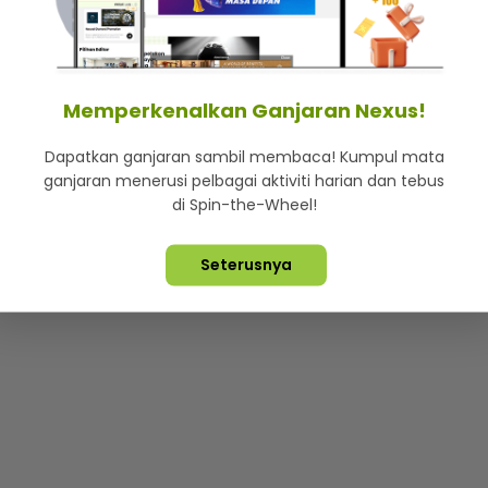
mStar
Iklan di SMG360
Hubungi Kami
Terma & Syarat
Dasa
Memperkenalkan Ganjaran Nexus!
Dapatkan ganjaran sambil membaca! Kumpul mata
Lebih hot, viral dan sensasi
ganjaran menerusi pelbagai aktiviti harian dan tebus
di Spin-the-Wheel!
ta Terpelihara ©
2026. Star Media Group Berhad [197101000523 (10
Seterusnya