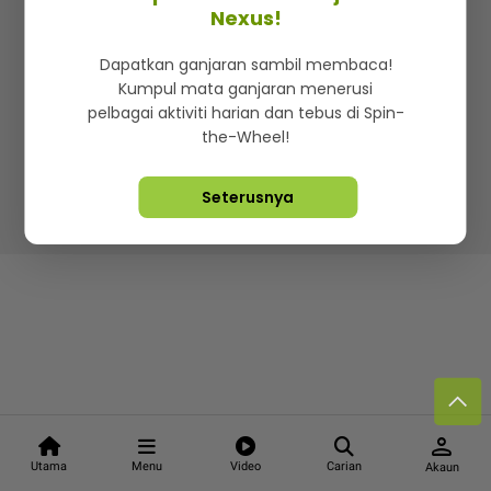
Kenali mStar
Iklan di SMG360
Hubungi Kami
Nexus!
Terma & Syarat
Dasar Privasi
Dapatkan ganjaran sambil membaca!
Kumpul mata ganjaran menerusi
pelbagai aktiviti harian dan tebus di Spin-
the-Wheel!
Lebih hot, viral dan sensasi
Seterusnya
Hakcipta Terpelihara ©
2026. Star Media Group Berhad
[197101000523 (10894-D)]
person
Utama
Menu
Video
Carian
Akaun