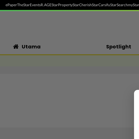
ePaper
TheStar
Events
R.AGE
StarProperty
StarCherish
StarCarsifu
StarSearch
myStar
Utama
Spotlight