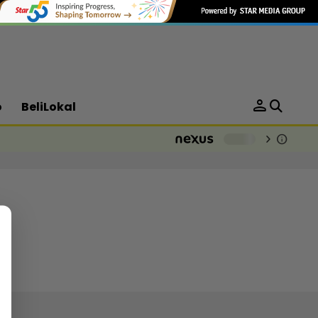
person
o
BeliLokal
chevron_right
info
-