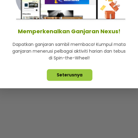
mStar
Iklan di SMG360
Hubungi Kami
Terma & Syarat
Dasa
Memperkenalkan Ganjaran Nexus!
Dapatkan ganjaran sambil membaca! Kumpul mata
Lebih hot, viral dan sensasi
ganjaran menerusi pelbagai aktiviti harian dan tebus
di Spin-the-Wheel!
ta Terpelihara ©
2026. Star Media Group Berhad [197101000523 (10
Seterusnya