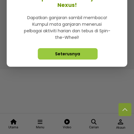
Kenali mStar
Iklan di SMG360
Hubungi Kami
Nexus!
Terma & Syarat
Dasar Privasi
Dapatkan ganjaran sambil membaca!
Kumpul mata ganjaran menerusi
pelbagai aktiviti harian dan tebus di Spin-
the-Wheel!
Lebih hot, viral dan sensasi
Seterusnya
Hakcipta Terpelihara ©
2026. Star Media Group Berhad
[197101000523 (10894-D)]
person
Utama
Menu
Video
Carian
Akaun