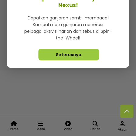
Kenali mStar
Iklan di SMG360
Hubungi Kami
Nexus!
Terma & Syarat
Dasar Privasi
Dapatkan ganjaran sambil membaca!
Kumpul mata ganjaran menerusi
pelbagai aktiviti harian dan tebus di Spin-
the-Wheel!
Lebih hot, viral dan sensasi
Seterusnya
Hakcipta Terpelihara ©
2026. Star Media Group Berhad
[197101000523 (10894-D)]
person
Utama
Menu
Video
Carian
Akaun