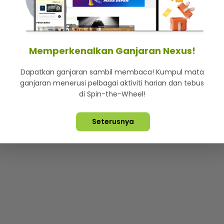
mStar
Iklan di SMG360
Hubungi Kami
Terma & Syarat
Dasa
Memperkenalkan Ganjaran Nexus!
Dapatkan ganjaran sambil membaca! Kumpul mata
Lebih hot, viral dan sensasi
ganjaran menerusi pelbagai aktiviti harian dan tebus
di Spin-the-Wheel!
ta Terpelihara ©
2026. Star Media Group Berhad [197101000523 (10
Seterusnya