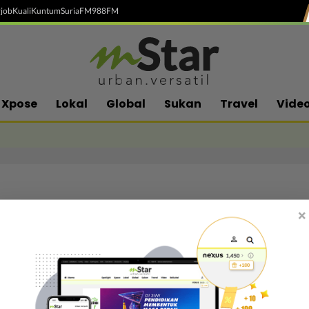
job
Kuali
Kuntum
SuriaFM
988FM
Xpose
Lokal
Global
Sukan
Travel
Vide
×
Follow media sosial kami