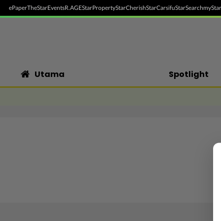
ePaper
TheStar
Events
R.AGE
StarProperty
StarCherish
StarCarsifu
StarSearch
myStar
Utama
Spotlight