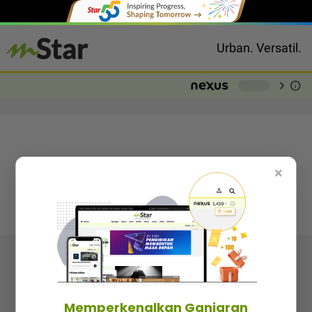
Urban. Versatil.
chevron_right
info
-
×
Follow media sosial kami
Memperkenalkan Ganjaran