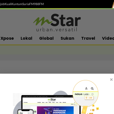
job
Kuali
Kuntum
SuriaFM
988FM
Xpose
Lokal
Global
Sukan
Travel
Vide
×
Follow media sosial kami