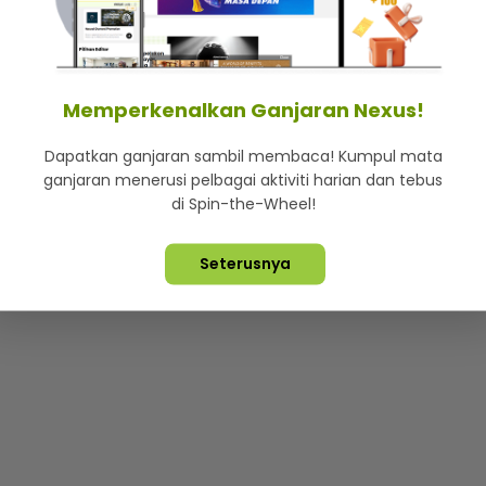
mStar
Iklan di SMG360
Hubungi Kami
Terma & Syarat
Dasa
Memperkenalkan Ganjaran Nexus!
Dapatkan ganjaran sambil membaca! Kumpul mata
Lebih hot, viral dan sensasi
ganjaran menerusi pelbagai aktiviti harian dan tebus
di Spin-the-Wheel!
ta Terpelihara ©
2026. Star Media Group Berhad [197101000523 (10
Seterusnya