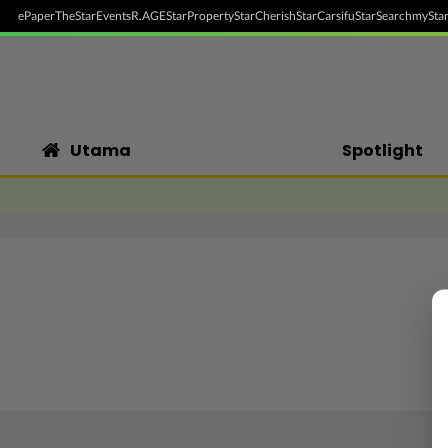
ePaper
TheStar
Events
R.AGE
StarProperty
StarCherish
StarCarsifu
StarSearch
myStar
Utama
Spotlight