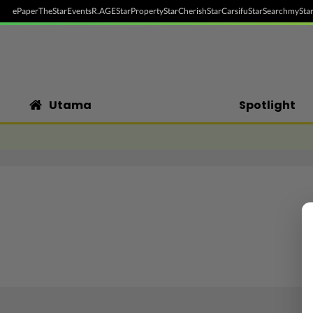
ePaper
TheStar
Events
R.AGE
StarProperty
StarCherish
StarCarsifu
StarSearch
myStar
Utama
Spotlight