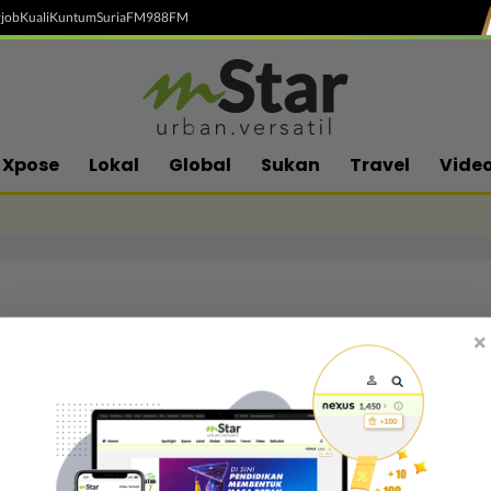
job
Kuali
Kuntum
SuriaFM
988FM
Xpose
Lokal
Global
Sukan
Travel
Vide
×
Follow media sosial kami