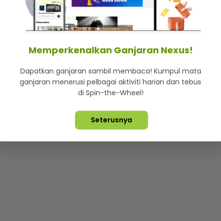
mStar
Iklan di SMG360
Hubungi Kami
Terma & Syarat
Dasa
Memperkenalkan Ganjaran Nexus!
Dapatkan ganjaran sambil membaca! Kumpul mata
Lebih hot, viral dan sensasi
ganjaran menerusi pelbagai aktiviti harian dan tebus
di Spin-the-Wheel!
ta Terpelihara ©
2026. Star Media Group Berhad [197101000523 (10
Seterusnya