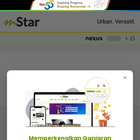
Urban. Versatil.
chevron_right
info
-
×
Follow media sosial kami
Memperkenalkan Ganjaran