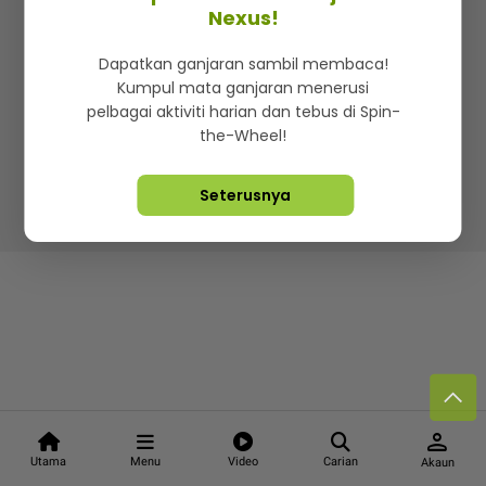
Kenali mStar
Iklan di SMG360
Hubungi Kami
Nexus!
Terma & Syarat
Dasar Privasi
Dapatkan ganjaran sambil membaca!
Kumpul mata ganjaran menerusi
pelbagai aktiviti harian dan tebus di Spin-
the-Wheel!
Lebih hot, viral dan sensasi
Seterusnya
Hakcipta Terpelihara ©
2026. Star Media Group Berhad
[197101000523 (10894-D)]
person
Utama
Menu
Video
Carian
Akaun