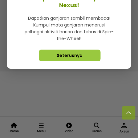
Kenali mStar
Iklan di SMG360
Hubungi Kami
Nexus!
Terma & Syarat
Dasar Privasi
Dapatkan ganjaran sambil membaca!
Kumpul mata ganjaran menerusi
pelbagai aktiviti harian dan tebus di Spin-
the-Wheel!
Lebih hot, viral dan sensasi
Seterusnya
Hakcipta Terpelihara ©
2026. Star Media Group Berhad
[197101000523 (10894-D)]
person
Utama
Menu
Video
Carian
Akaun