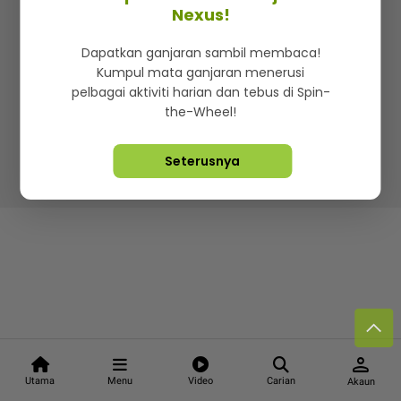
Kenali mStar
Iklan di SMG360
Hubungi Kami
Nexus!
Terma & Syarat
Dasar Privasi
Dapatkan ganjaran sambil membaca!
Kumpul mata ganjaran menerusi
pelbagai aktiviti harian dan tebus di Spin-
the-Wheel!
Lebih hot, viral dan sensasi
Seterusnya
Hakcipta Terpelihara ©
2026. Star Media Group Berhad
[197101000523 (10894-D)]
person
Utama
Menu
Video
Carian
Akaun