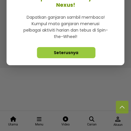
Kenali mStar
Iklan di SMG360
Hubungi Kami
Nexus!
Terma & Syarat
Dasar Privasi
Dapatkan ganjaran sambil membaca!
Kumpul mata ganjaran menerusi
pelbagai aktiviti harian dan tebus di Spin-
the-Wheel!
Lebih hot, viral dan sensasi
Seterusnya
Hakcipta Terpelihara ©
2026. Star Media Group Berhad
[197101000523 (10894-D)]
person
Utama
Menu
Video
Carian
Akaun