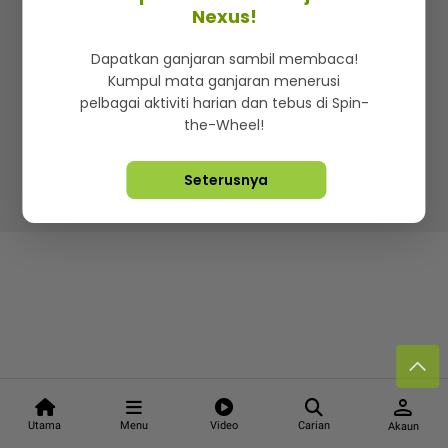
Kenali mStar
Iklan di SMG360
Hubungi Kami
Nexus!
Terma & Syarat
Dasar Privasi
Dapatkan ganjaran sambil membaca!
Kumpul mata ganjaran menerusi
pelbagai aktiviti harian dan tebus di Spin-
the-Wheel!
Lebih hot, viral dan sensasi
Seterusnya
Hakcipta Terpelihara ©
2026. Star Media Group Berhad
[197101000523 (10894-D)]
person
Utama
Menu
Video
Carian
Akaun